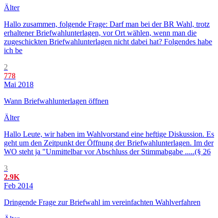
Älter
Hallo zusammen, folgende Frage: Darf man bei der BR Wahl, trotz
erhaltener Briefwahlunterlagen, vor Ort wählen, wenn man die
zugeschickten Briefwahlunterlagen nicht dabei hat? Folgendes habe
ich be
2
778
Mai 2018
Wann Briefwahlunterlagen öffnen
Älter
Hallo Leute, wir haben im Wahlvorstand eine heftige Diskussion. Es
geht um den Zeitpunkt der Öffnung der Briefwahlunterlagen. Im der
WO steht ja "Unmittelbar vor Abschluss der Stimmabgabe .....(§ 26
3
2.9K
Feb 2014
Dringende Frage zur Briefwahl im vereinfachten Wahlverfahren