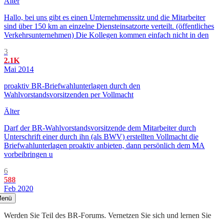
Älter
Hallo, bei uns gibt es einen Unternehmenssitz und die Mitarbeiter
sind über 150 km an einzelne Diensteinsatzorte verteilt. (öffentliches
Verkehrsunternehmen) Die Kollegen kommen einfach nicht in den
3
2.1K
Mai 2014
proaktiv BR-Briefwahlunterlagen durch den
Wahlvorstandsvorsitzenden per Vollmacht
Älter
Darf der BR-Wahlvorstandsvorsitzende dem Mitarbeiter durch
Unterschrift einer durch ihn (als BWV) erstellten Vollmacht die
Briefwahlunterlagen proaktiv anbieten, dann persönlich dem MA
vorbeibringen u
6
588
Feb 2020
enü
Werden Sie Teil des BR-Forums. Vernetzen Sie sich und lernen Sie