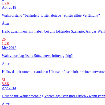
1.2K
Apr 2018
Wahlvorstand "behindert" Listenabgabe - einstweilige Verfügung?
Älter
Hallo zusammen, wir haben bei uns folgendes Szenario: Als das Wahla
26
1.2K
Mrz 2018
Wahlvorschlagsliste / Stützunterschriften gültig?
Älter
Hallo, da mir unter der anderen Überschrift scheinbar keiner antwort
31
5.6K
Apr 2014
Gründe für Wahlanfechtung Vorschlagslisten und Fristen - wann kan
Älter