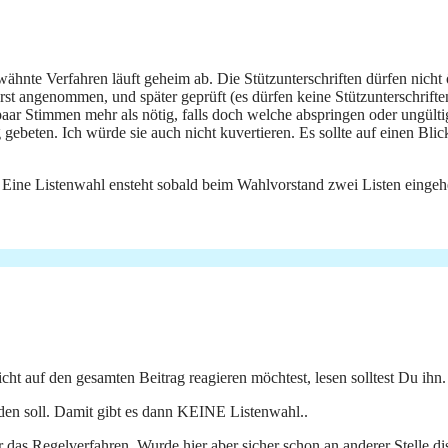
wähnte Verfahren läuft geheim ab. Die Stützunterschriften dürfen nicht
st angenommen, und später geprüft (es dürfen keine Stützunterschrifte
paar Stimmen mehr als nötig, falls doch welche abspringen oder ungültig
eten. Ich würde sie auch nicht kuvertieren. Es sollte auf einen Blick 
 Eine Listenwahl ensteht sobald beim Wahlvorstand zwei Listen eingeh
t auf den gesamten Beitrag reagieren möchtest, lesen solltest Du ihn.
den soll. Damit gibt es dann KEINE Listenwahl..
r das Regelverfahren. Wurde hier aber sicher schon an anderer Stelle dis