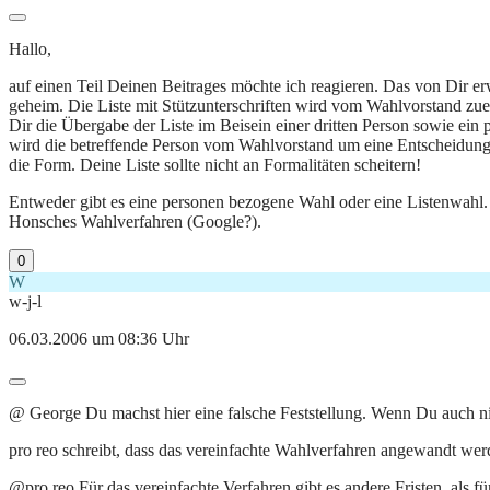
Hallo,
auf einen Teil Deinen Beitrages möchte ich reagieren. Das von Dir er
geheim. Die Liste mit Stützunterschriften wird vom Wahlvorstand zuer
Dir die Übergabe der Liste im Beisein einer dritten Person sowie ein 
wird die betreffende Person vom Wahlvorstand um eine Entscheidung geb
die Form. Deine Liste sollte nicht an Formalitäten scheitern!
Entweder gibt es eine personen bezogene Wahl oder eine Listenwahl.
Honsches Wahlverfahren (Google?).
0
W
w-j-l
06.03.2006 um 08:36 Uhr
@ George Du machst hier eine falsche Feststellung. Wenn Du auch nich
pro reo schreibt, dass das vereinfachte Wahlverfahren angewandt wer
@pro reo Für das vereinfachte Verfahren gibt es andere Fristen, als fü