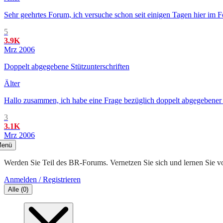
Sehr geehrtes Forum, ich versuche schon seit einigen Tagen hier im F
5
3.9K
Mrz 2006
Doppelt abgegebene Stützunterschriften
Älter
Hallo zusammen, ich habe eine Frage bezüglich doppelt abgegebener Stü
3
3.1K
Mrz 2006
enü
Werden Sie Teil des BR-Forums. Vernetzen Sie sich und lernen Sie v
Anmelden / Registrieren
Alle
(
0
)