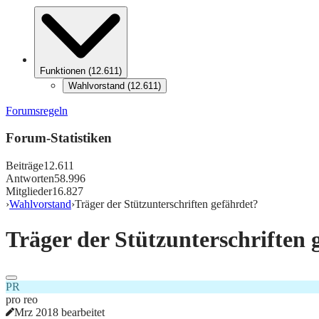
Funktionen
(
12.611
)
Wahlvorstand
(
12.611
)
Forumsregeln
Forum-Statistiken
Beiträge
12.611
Antworten
58.996
Mitglieder
16.827
›
Wahlvorstand
›
Träger der Stützunterschriften gefährdet?
Träger der Stützunterschriften 
PR
pro reo
Mrz 2018 bearbeitet