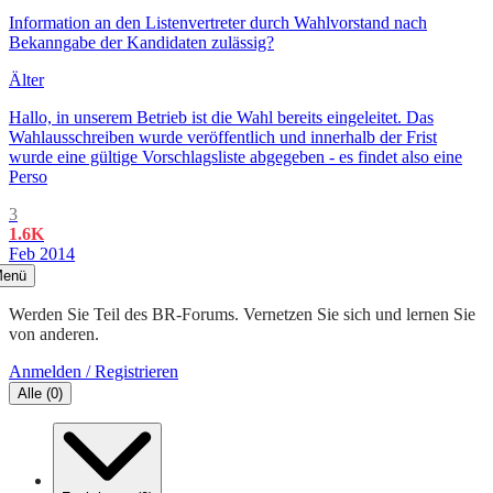
Information an den Listenvertreter durch Wahlvorstand nach
Bekanngabe der Kandidaten zulässig?
Älter
Hallo, in unserem Betrieb ist die Wahl bereits eingeleitet. Das
Wahlausschreiben wurde veröffentlich und innerhalb der Frist
wurde eine gültige Vorschlagsliste abgegeben - es findet also eine
Perso
3
1.6K
Feb 2014
enü
Werden Sie Teil des BR-Forums. Vernetzen Sie sich und lernen Sie
von anderen.
Anmelden / Registrieren
Alle
(
0
)