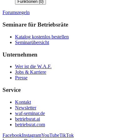
Funktionen
(
0
)
Forumsregeln
Seminare für Betriebsräte
Katalog kostenlos bestellen
Seminarübersicht
Unternehmen
Wer ist die W.A.F.
Jobs & Karriere
Presse
Service
Kontakt
Newsletter
waf-seminar.de
betriebsrat.ai
betriebsrat.com
Facebook
Instagram
YouTube
TikTok