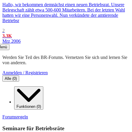
Hallo, wir bekommen demnächst einen neuen Betriebsrat. Unsere
Belegschaft zählt etwa 500-600 Mitarbeitern. Bei der letzten Wahl
hatten wir eine Personenwahl. Nun verkündete der amtierende
Betriebsr
2
3.3K
Mrz 2006
enü
Werden Sie Teil des BR-Forums. Vernetzen Sie sich und lernen Sie
von anderen.
Anmelden / Registrieren
Alle
(
0
)
Funktionen
(
0
)
Forumsregeln
Seminare für Betriebsräte