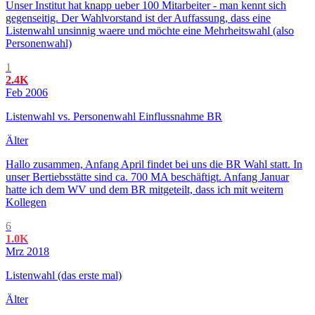
Unser Institut hat knapp ueber 100 Mitarbeiter - man kennt sich
gegenseitig. Der Wahlvorstand ist der Auffassung, dass eine
Listenwahl unsinnig waere und möchte eine Mehrheitswahl (also
Personenwahl)
1
2.4K
Feb 2006
Listenwahl vs. Personenwahl Einflussnahme BR
Älter
Hallo zusammen, Anfang April findet bei uns die BR Wahl statt. In
unser Bertiebsstätte sind ca. 700 MA beschäftigt. Anfang Januar
hatte ich dem WV und dem BR mitgeteilt, dass ich mit weitern
Kollegen
6
1.0K
Mrz 2018
Listenwahl (das erste mal)
Älter