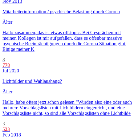
Nov 2013
Mitarbeiterinformation / psychische Belastung durch Corona
Älter
Hallo zusammen, das ist etwas off-topic: Bei Gesprächen mit
meinen Kollegen ist mir aufgefallen, dass es offenbar massive
psychische Beeinträchtigungen durch die Corona Situation gibt.
Einige meiner K
8
778
Jul 2020
Lichtbilder und Wahlaushang?
Älter
Hallo, habe öfters jetzt schon gelesen "Wurden also eine oder auch
mehrere Vorschlagslisten mit Lichtbildern eingereicht, und eine
Vorschlagsliste nicht, so sind alle Vorschlagslisten ohne Lichtbilde
3
523
Feb 2018