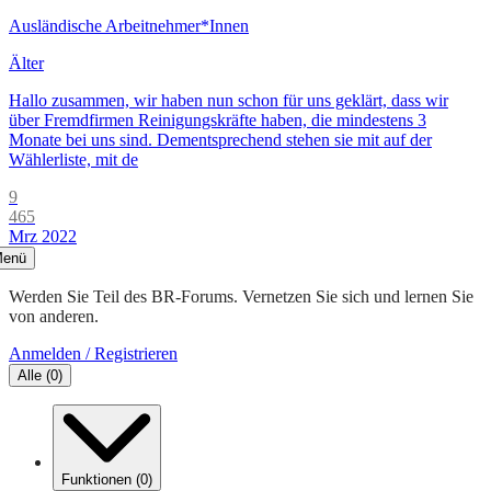
Ausländische Arbeitnehmer*Innen
Älter
Hallo zusammen, wir haben nun schon für uns geklärt, dass wir
über Fremdfirmen Reinigungskräfte haben, die mindestens 3
Monate bei uns sind. Dementsprechend stehen sie mit auf der
Wählerliste, mit de
9
465
Mrz 2022
enü
Werden Sie Teil des BR-Forums. Vernetzen Sie sich und lernen Sie
von anderen.
Anmelden / Registrieren
Alle
(
0
)
Funktionen
(
0
)