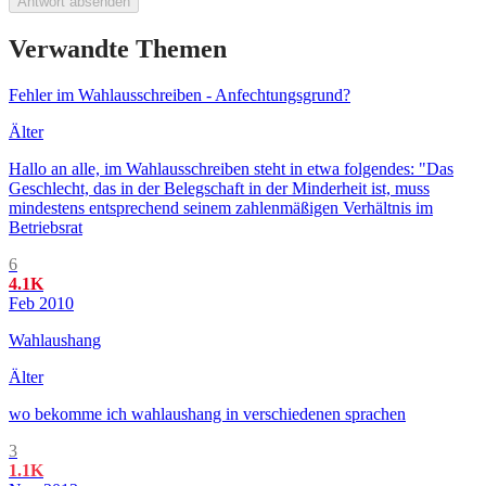
Antwort absenden
Verwandte Themen
Fehler im Wahlausschreiben - Anfechtungsgrund?
Älter
Hallo an alle, im Wahlausschreiben steht in etwa folgendes: "Das
Geschlecht, das in der Belegschaft in der Minderheit ist, muss
mindestens entsprechend seinem zahlenmäßigen Verhältnis im
Betriebsrat
6
4.1K
Feb 2010
Wahlaushang
Älter
wo bekomme ich wahlaushang in verschiedenen sprachen
3
1.1K