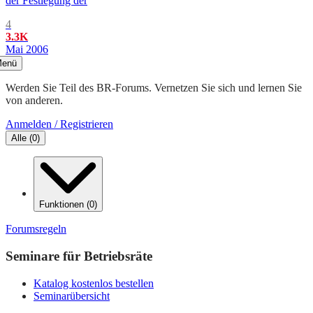
der Festlegung der
4
3.3K
Mai 2006
enü
Werden Sie Teil des BR-Forums. Vernetzen Sie sich und lernen Sie
von anderen.
Anmelden / Registrieren
Alle
(
0
)
Funktionen
(
0
)
Forumsregeln
Seminare für Betriebsräte
Katalog kostenlos bestellen
Seminarübersicht