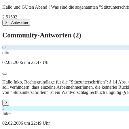
Hallo und GUten Abend ! Was sind die sogenannten "Stützunterschri
2.515
0
2
0
Antworten
Community-Antworten (
2
)
O
otto
02.02.2006 um 22:47 Uhr
Hallo Inko, Rechtsgrundlage für die "Stützunterschriften": § 14 Abs
soll verhindern, dass einzelne Arbeitnehmer/innen, die keinerlei Rüc
von "Stützunterschriften" ist ein Wahlvorschlag rechtlich ungültig (§
0
I
Inko
02.02.2006 um 22:49 Uhr