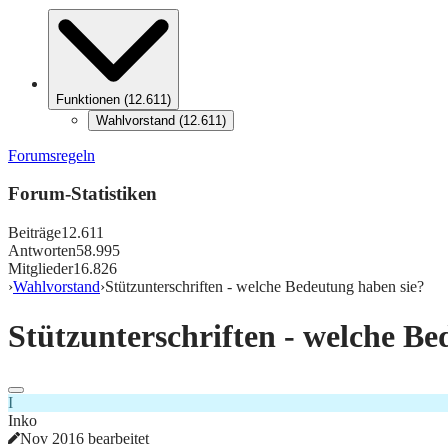
Funktionen
(
12.611
)
Wahlvorstand
(
12.611
)
Forumsregeln
Forum-Statistiken
Beiträge
12.611
Antworten
58.995
Mitglieder
16.826
›
Wahlvorstand
›
Stützunterschriften - welche Bedeutung haben sie?
Stützunterschriften - welche Be
I
Inko
Nov 2016 bearbeitet