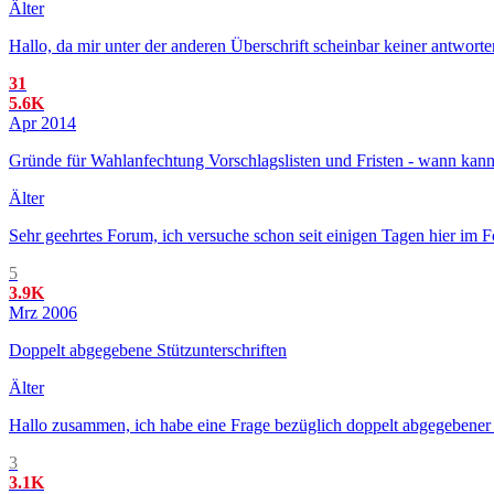
Älter
Hallo, da mir unter der anderen Überschrift scheinbar keiner antwort
31
5.6K
Apr 2014
Gründe für Wahlanfechtung Vorschlagslisten und Fristen - wann kan
Älter
Sehr geehrtes Forum, ich versuche schon seit einigen Tagen hier im F
5
3.9K
Mrz 2006
Doppelt abgegebene Stützunterschriften
Älter
Hallo zusammen, ich habe eine Frage bezüglich doppelt abgegebener Stü
3
3.1K