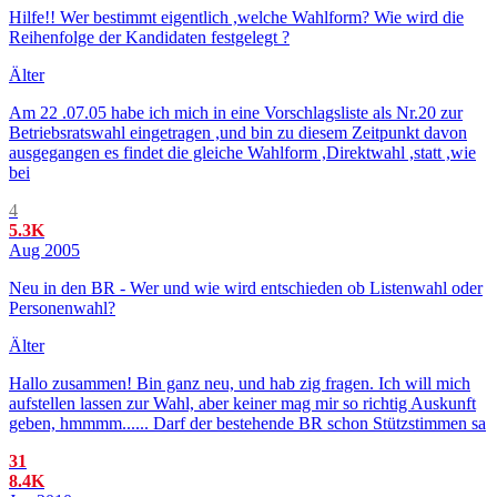
Hilfe!! Wer bestimmt eigentlich ,welche Wahlform? Wie wird die
Reihenfolge der Kandidaten festgelegt ?
Älter
Am 22 .07.05 habe ich mich in eine Vorschlagsliste als Nr.20 zur
Betriebsratswahl eingetragen ,und bin zu diesem Zeitpunkt davon
ausgegangen es findet die gleiche Wahlform ,Direktwahl ,statt ,wie
bei
4
5.3K
Aug 2005
Neu in den BR - Wer und wie wird entschieden ob Listenwahl oder
Personenwahl?
Älter
Hallo zusammen! Bin ganz neu, und hab zig fragen. Ich will mich
aufstellen lassen zur Wahl, aber keiner mag mir so richtig Auskunft
geben, hmmmm...... Darf der bestehende BR schon Stützstimmen sa
31
8.4K