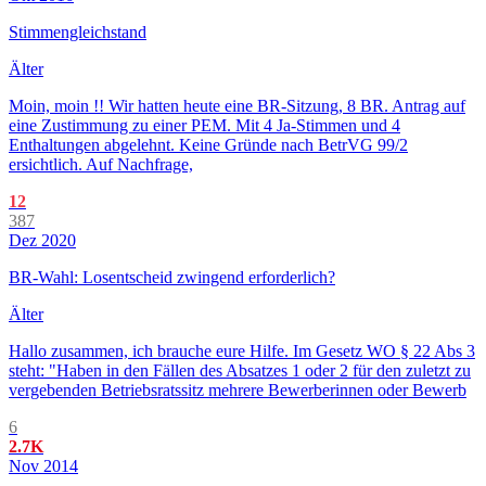
Stimmengleichstand
Älter
Moin, moin !! Wir hatten heute eine BR-Sitzung, 8 BR. Antrag auf
eine Zustimmung zu einer PEM. Mit 4 Ja-Stimmen und 4
Enthaltungen abgelehnt. Keine Gründe nach BetrVG 99/2
ersichtlich. Auf Nachfrage,
12
387
Dez 2020
BR-Wahl: Losentscheid zwingend erforderlich?
Älter
Hallo zusammen, ich brauche eure Hilfe. Im Gesetz WO § 22 Abs 3
steht: "Haben in den Fällen des Absatzes 1 oder 2 für den zuletzt zu
vergebenden Betriebsratssitz mehrere Bewerberinnen oder Bewerb
6
2.7K
Nov 2014