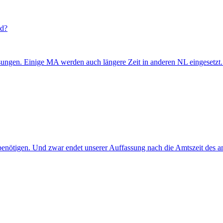
nd?
ungen. Einige MA werden auch längere Zeit in anderen NL eingesetzt. W
 benötigen. Und zwar endet unserer Auffassung nach die Amtszeit des 