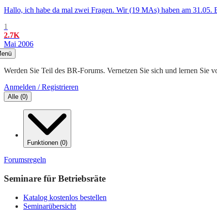
Hallo, ich habe da mal zwei Fragen. Wir (19 MAs) haben am 31.05. BR
1
2.7K
Mai 2006
enü
Werden Sie Teil des BR-Forums. Vernetzen Sie sich und lernen Sie v
Anmelden / Registrieren
Alle
(
0
)
Funktionen
(
0
)
Forumsregeln
Seminare für Betriebsräte
Katalog kostenlos bestellen
Seminarübersicht