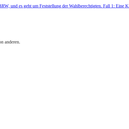
W, und es geht um Feststellung der Wahlberechtigten. Fall 1: Eine Ko
on anderen.