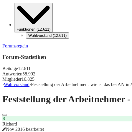
Funktionen
(
12.611
)
Wahlvorstand
(
12.611
)
Forumsregeln
Forum-Statistiken
Beiträge
12.611
Antworten
58.992
Mitglieder
16.825
›
Wahlvorstand
›
Feststellung der Arbeitnehmer - wie ist das bei AN in A
Feststellung der Arbeitnehmer - w
R
Richard
Nov 2016 bearbeitet