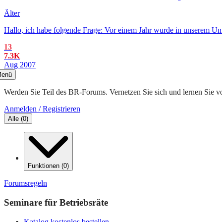
Älter
Hallo, ich habe folgende Frage: Vor einem Jahr wurde in unserem Un
13
7.3K
Aug 2007
enü
Werden Sie Teil des BR-Forums. Vernetzen Sie sich und lernen Sie v
Anmelden / Registrieren
Alle
(
0
)
Funktionen
(
0
)
Forumsregeln
Seminare für Betriebsräte
Katalog kostenlos bestellen