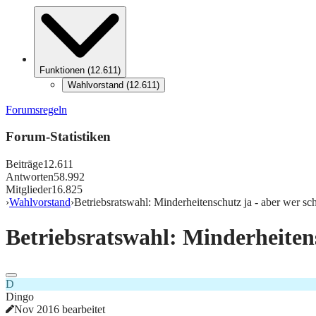
Funktionen
(
12.611
)
Wahlvorstand
(
12.611
)
Forumsregeln
Forum-Statistiken
Beiträge
12.611
Antworten
58.992
Mitglieder
16.825
›
Wahlvorstand
›
Betriebsratswahl: Minderheitenschutz ja - aber wer sch
Betriebsratswahl: Minderheitens
D
Dingo
Nov 2016 bearbeitet