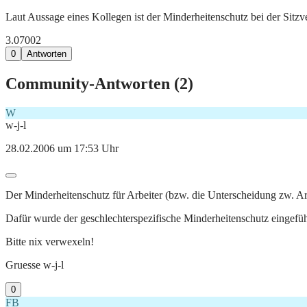
Laut Aussage eines Kollegen ist der Minderheitenschutz bei der Sitzv
3.070
0
2
0
Antworten
Community-Antworten (
2
)
W
w-j-l
28.02.2006 um 17:53 Uhr
Der Minderheitenschutz für Arbeiter (bzw. die Unterscheidung zw. Arb
Dafür wurde der geschlechterspezifische Minderheitenschutz eingefüh
Bitte nix verwexeln!
Gruesse w-j-l
0
FB