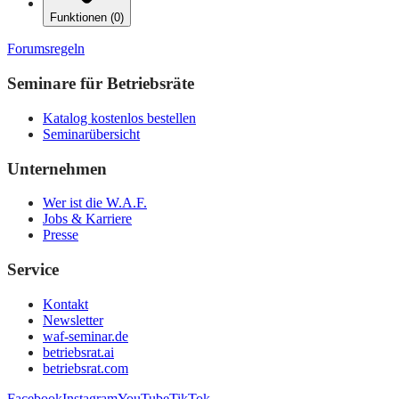
Funktionen
(
0
)
Forumsregeln
Seminare für Betriebsräte
Katalog kostenlos bestellen
Seminarübersicht
Unternehmen
Wer ist die W.A.F.
Jobs & Karriere
Presse
Service
Kontakt
Newsletter
waf-seminar.de
betriebsrat.ai
betriebsrat.com
Facebook
Instagram
YouTube
TikTok