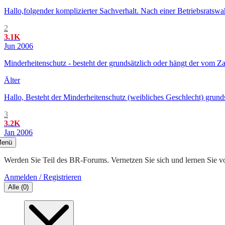
Hallo,folgender komplizierter Sachverhalt. Nach einer Betriebsratsw
2
3.1K
Jun 2006
Minderheitenschutz - besteht der grundsätzlich oder hängt der vom Za
Älter
Hallo, Besteht der Minderheitenschutz (weibliches Geschlecht) grunds
3
3.2K
Jan 2006
enü
Werden Sie Teil des BR-Forums. Vernetzen Sie sich und lernen Sie v
Anmelden / Registrieren
Alle
(
0
)