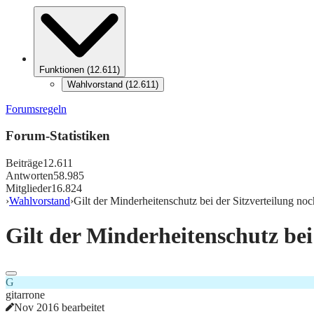
Funktionen
(
12.611
)
Wahlvorstand
(
12.611
)
Forumsregeln
Forum-Statistiken
Beiträge
12.611
Antworten
58.985
Mitglieder
16.824
›
Wahlvorstand
›
Gilt der Minderheitenschutz bei der Sitzverteilung no
Gilt der Minderheitenschutz bei
G
gitarrone
Nov 2016 bearbeitet