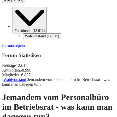
Alle
(
12.611
)
Funktionen
(
12.611
)
Wahlvorstand
(
12.611
)
Forumsregeln
Forum-Statistiken
Beiträge
12.611
Antworten
58.996
Mitglieder
16.827
›
Wahlvorstand
›
Jemandem vom Personalbüro im Betriebsrat - was
kann man dagegen tun?
Jemandem vom Personalbüro
im Betriebsrat - was kann man
dagegen tun?