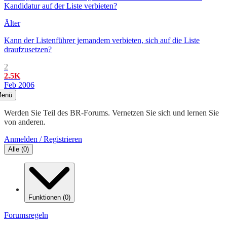
Kandidatur auf der Liste verbieten?
Älter
Kann der Listenführer jemandem verbieten, sich auf die Liste
draufzusetzen?
2
2.5K
Feb 2006
enü
Werden Sie Teil des BR-Forums. Vernetzen Sie sich und lernen Sie
von anderen.
Anmelden / Registrieren
Alle
(
0
)
Funktionen
(
0
)
Forumsregeln