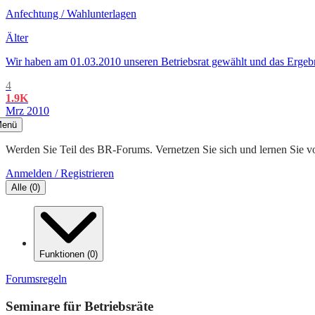
Anfechtung / Wahlunterlagen
Älter
Wir haben am 01.03.2010 unseren Betriebsrat gewählt und das Ergebni
4
1.9K
Mrz 2010
enü
Werden Sie Teil des BR-Forums. Vernetzen Sie sich und lernen Sie v
Anmelden / Registrieren
Alle
(
0
)
Funktionen
(
0
)
Forumsregeln
Seminare für Betriebsräte