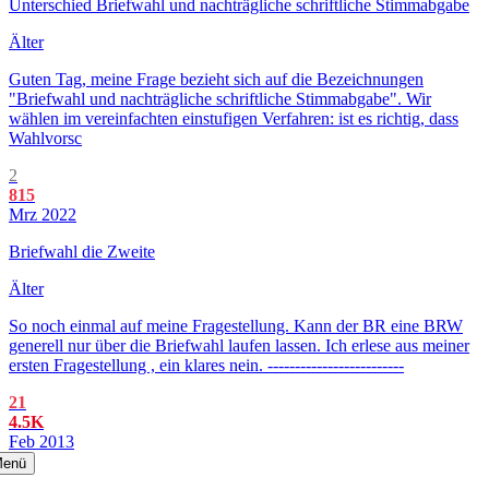
Unterschied Briefwahl und nachträgliche schriftliche Stimmabgabe
Älter
Guten Tag, meine Frage bezieht sich auf die Bezeichnungen
"Briefwahl und nachträgliche schriftliche Stimmabgabe". Wir
wählen im vereinfachten einstufigen Verfahren: ist es richtig, dass
Wahlvorsc
2
815
Mrz 2022
Briefwahl die Zweite
Älter
So noch einmal auf meine Fragestellung. Kann der BR eine BRW
generell nur über die Briefwahl laufen lassen. Ich erlese aus meiner
ersten Fragestellung , ein klares nein. -------------------------
21
4.5K
Feb 2013
enü