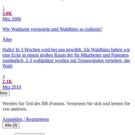
1
3.0K
Mrz 2006
Wie Wahlurne versiegeln und Wahlbüro so zulässig?
Älter
Hallo! In 3 Wochen wird bei uns gewählt. Als Wahlbüro haben wir
eine Ecke in einem großen Raum der für Mitarbeiter und Patienten
zugänglich, 2-3 wahlplätze werden mit Trennwänden versehen, der
Wahl
4
2.1K
Mrz 2010
enü
Werden Sie Teil des BR-Forums. Vernetzen Sie sich und lernen Sie
von anderen.
Anmelden / Registrieren
Alle
(
0
)