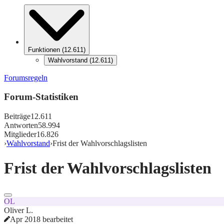
Funktionen
(
12.611
)
Wahlvorstand
(
12.611
)
Forumsregeln
Forum-Statistiken
Beiträge
12.611
Antworten
58.994
Mitglieder
16.826
›
Wahlvorstand
›
Frist der Wahlvorschlagslisten
Frist der Wahlvorschlagslisten
OL
Oliver L.
Apr 2018 bearbeitet