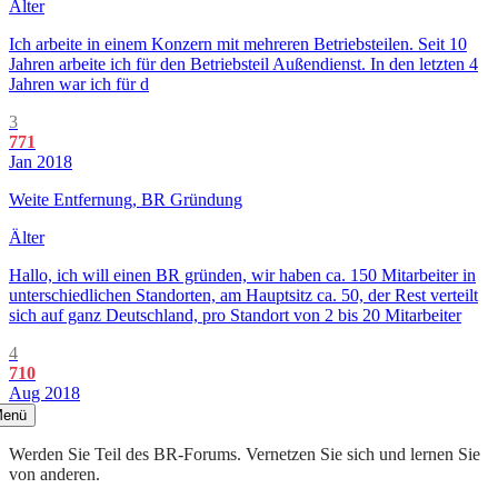
Älter
Ich arbeite in einem Konzern mit mehreren Betriebsteilen. Seit 10
Jahren arbeite ich für den Betriebsteil Außendienst. In den letzten 4
Jahren war ich für d
3
771
Jan 2018
Weite Entfernung, BR Gründung
Älter
Hallo, ich will einen BR gründen, wir haben ca. 150 Mitarbeiter in
unterschiedlichen Standorten, am Hauptsitz ca. 50, der Rest verteilt
sich auf ganz Deutschland, pro Standort von 2 bis 20 Mitarbeiter
4
710
Aug 2018
enü
Werden Sie Teil des BR-Forums. Vernetzen Sie sich und lernen Sie
von anderen.