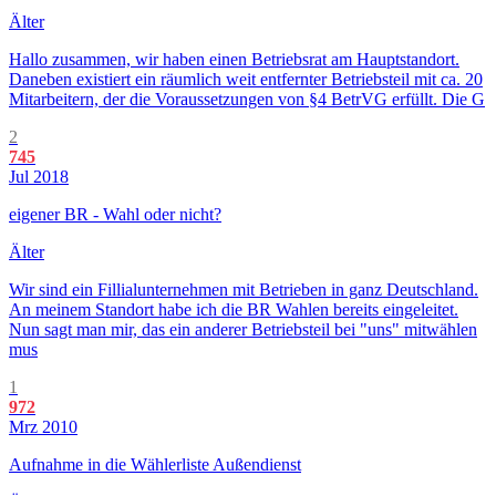
Älter
Hallo zusammen, wir haben einen Betriebsrat am Hauptstandort.
Daneben existiert ein räumlich weit entfernter Betriebsteil mit ca. 20
Mitarbeitern, der die Voraussetzungen von §4 BetrVG erfüllt. Die G
2
745
Jul 2018
eigener BR - Wahl oder nicht?
Älter
Wir sind ein Fillialunternehmen mit Betrieben in ganz Deutschland.
An meinem Standort habe ich die BR Wahlen bereits eingeleitet.
Nun sagt man mir, das ein anderer Betriebsteil bei "uns" mitwählen
mus
1
972
Mrz 2010
Aufnahme in die Wählerliste Außendienst