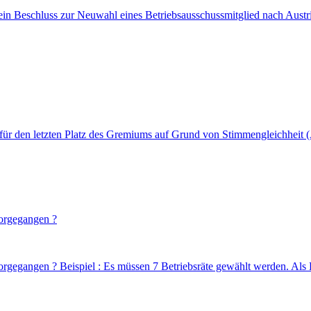
 ein Beschluss zur Neuwahl eines Betriebsausschussmitglied nach Austri
ür den letzten Platz des Gremiums auf Grund von Stimmengleichheit 
vorgegangen ?
rgegangen ? Beispiel : Es müssen 7 Betriebsräte gewählt werden. Als B