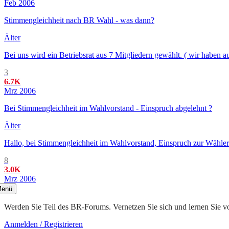
Feb 2006
Stimmengleichheit nach BR Wahl - was dann?
Älter
Bei uns wird ein Betriebsrat aus 7 Mitgliedern gewählt. ( wir haben
3
6.7K
Mrz 2006
Bei Stimmengleichheit im Wahlvorstand - Einspruch abgelehnt ?
Älter
Hallo, bei Stimmengleichheit im Wahlvorstand, Einspruch zur Wählerl
8
3.0K
Mrz 2006
enü
Werden Sie Teil des BR-Forums. Vernetzen Sie sich und lernen Sie v
Anmelden / Registrieren