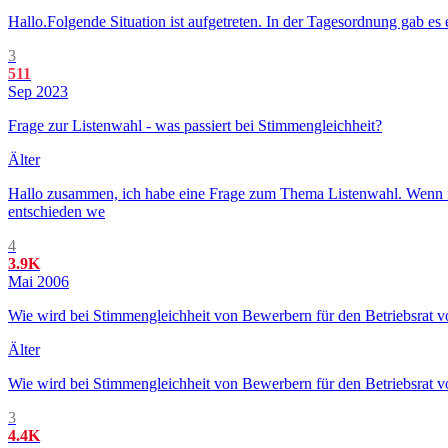
Hallo.Folgende Situation ist aufgetreten. In der Tagesordnung gab es
3
511
Sep 2023
Frage zur Listenwahl - was passiert bei Stimmengleichheit?
Älter
Hallo zusammen, ich habe eine Frage zum Thema Listenwahl. Wenn f
entschieden we
4
3.9K
Mai 2006
Wie wird bei Stimmengleichheit von Bewerbern für den Betriebsrat 
Älter
Wie wird bei Stimmengleichheit von Bewerbern für den Betriebsrat vo
3
4.4K