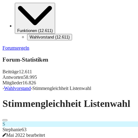
Funktionen
(
12.611
)
Wahlvorstand
(
12.611
)
Forumsregeln
Forum-Statistiken
Beiträge
12.611
Antworten
58.995
Mitglieder
16.826
›
Wahlvorstand
›
Stimmengleichheit Listenwahl
Stimmengleichheit Listenwahl
S
Stephanie63
Mai 2022 bearbeitet