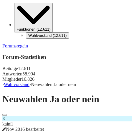
Funktionen
(
12.611
)
Wahlvorstand
(
12.611
)
Forumsregeln
Forum-Statistiken
Beiträge
12.611
Antworten
58.994
Mitglieder
16.826
›
Wahlvorstand
›
Neuwahlen Ja oder nein
Neuwahlen Ja oder nein
K
kainil
Nov 2016 bearbeitet