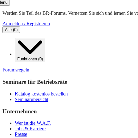
enü
Werden Sie Teil des BR-Forums. Vernetzen Sie sich und lernen Sie v
Anmelden / Registrieren
Alle
(
0
)
Funktionen
(
0
)
Forumsregeln
Seminare für Betriebsräte
Katalog kostenlos bestellen
Seminarübersicht
Unternehmen
Wer ist die W.A.F.
Jobs & Karriere
Presse