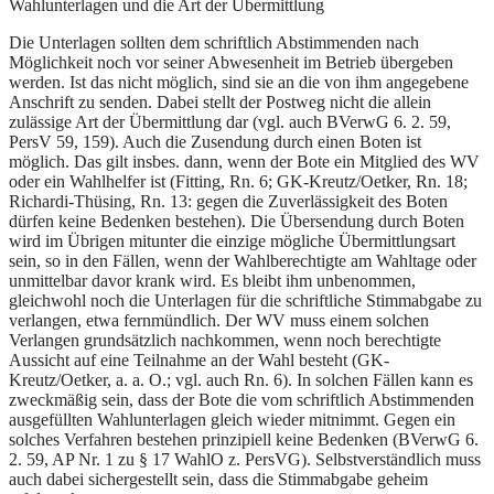
Wahlunterlagen und die Art der Übermittlung
Die Unterlagen sollten dem schriftlich Abstimmenden nach
Möglichkeit noch vor seiner Abwesenheit im Betrieb übergeben
werden. Ist das nicht möglich, sind sie an die von ihm angegebene
Anschrift zu senden. Dabei stellt der Postweg nicht die allein
zulässige Art der Übermittlung dar (vgl. auch BVerwG 6. 2. 59,
PersV 59, 159). Auch die Zusendung durch einen Boten ist
möglich. Das gilt insbes. dann, wenn der Bote ein Mitglied des WV
oder ein Wahlhelfer ist (Fitting, Rn. 6; GK-Kreutz/Oetker, Rn. 18;
Richardi-Thüsing, Rn. 13: gegen die Zuverlässigkeit des Boten
dürfen keine Bedenken bestehen). Die Übersendung durch Boten
wird im Übrigen mitunter die einzige mögliche Übermittlungsart
sein, so in den Fällen, wenn der Wahlberechtigte am Wahltage oder
unmittelbar davor krank wird. Es bleibt ihm unbenommen,
gleichwohl noch die Unterlagen für die schriftliche Stimmabgabe zu
verlangen, etwa fernmündlich. Der WV muss einem solchen
Verlangen grundsätzlich nachkommen, wenn noch berechtigte
Aussicht auf eine Teilnahme an der Wahl besteht (GK-
Kreutz/Oetker, a. a. O.; vgl. auch Rn. 6). In solchen Fällen kann es
zweckmäßig sein, dass der Bote die vom schriftlich Abstimmenden
ausgefüllten Wahlunterlagen gleich wieder mitnimmt. Gegen ein
solches Verfahren bestehen prinzipiell keine Bedenken (BVerwG 6.
2. 59, AP Nr. 1 zu § 17 WahlO z. PersVG). Selbstverständlich muss
auch dabei sichergestellt sein, dass die Stimmabgabe geheim