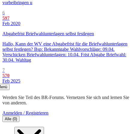
vorbeibringen u
6
597
Feb 2020
Abgabefrist Briefwahlunterlagen selbst festlegen
Hallo, Kann der WV eine Abgabefrist für die Briefwahlunterlagen
selbst festlegen? Bsp: Bekanntgabe Wahlvorschläge: 09.04.
Verschicken Briefwahlunterlagen: 10.04. Frist Abgabe Briefwahl:
30.04. Wahltag
7
570
Feb 2025
enü
Werden Sie Teil des BR-Forums. Vernetzen Sie sich und lernen Sie
von anderen.
Anmelden / Registrieren
Alle
(
0
)