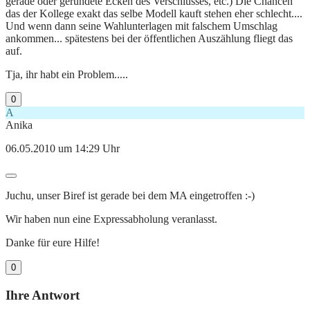
gerade oder gerundete Ecken des Verschlusses, etc.) Die Chancen
das der Kollege exakt das selbe Modell kauft stehen eher schlecht....
Und wenn dann seine Wahlunterlagen mit falschem Umschlag
ankommen... spätestens bei der öffentlichen Auszählung fliegt das
auf.
Tja, ihr habt ein Problem.....
0
A
Anika
06.05.2010 um 14:29 Uhr
Juchu, unser Biref ist gerade bei dem MA eingetroffen :-)
Wir haben nun eine Expressabholung veranlasst.
Danke für eure Hilfe!
0
Ihre Antwort