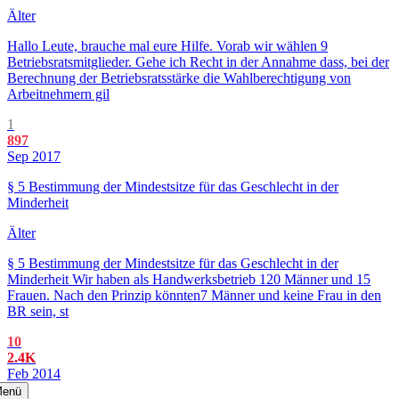
Älter
Hallo Leute, brauche mal eure Hilfe. Vorab wir wählen 9
Betriebsratsmitglieder. Gehe ich Recht in der Annahme dass, bei der
Berechnung der Betriebsratsstärke die Wahlberechtigung von
Arbeitnehmern gil
1
897
Sep 2017
§ 5 Bestimmung der Mindestsitze für das Geschlecht in der
Minderheit
Älter
§ 5 Bestimmung der Mindestsitze für das Geschlecht in der
Minderheit Wir haben als Handwerksbetrieb 120 Männer und 15
Frauen. Nach den Prinzip könnten7 Männer und keine Frau in den
BR sein, st
10
2.4K
Feb 2014
enü