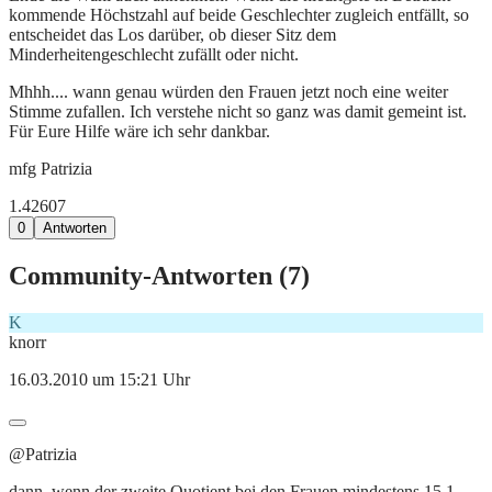
kommende Höchstzahl auf beide Geschlechter zugleich entfällt, so
entscheidet das Los darüber, ob dieser Sitz dem
Minderheitengeschlecht zufällt oder nicht.
Mhhh.... wann genau würden den Frauen jetzt noch eine weiter
Stimme zufallen. Ich verstehe nicht so ganz was damit gemeint ist.
Für Eure Hilfe wäre ich sehr dankbar.
mfg Patrizia
1.426
0
7
0
Antworten
Community-Antworten (
7
)
K
knorr
16.03.2010 um 15:21 Uhr
@Patrizia
dann, wenn der zweite Quotient bei den Frauen mindestens 15,1