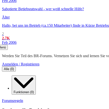
Feb 2006
Sabotierte Betiebsratswahl - wer weiß schnelle Hilfe?
Älter
Hallo, bei uns im Betrieb (ca.150 Mitarbeiter) finde in Kürze Betrie
2
2.7K
Feb 2006
enü
Werden Sie Teil des BR-Forums. Vernetzen Sie sich und lernen Sie v
Anmelden / Registrieren
Alle
(
0
)
Funktionen
(
0
)
Forumsregeln