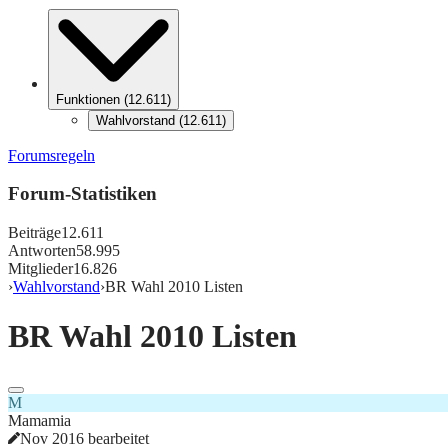
Funktionen
(
12.611
)
Wahlvorstand
(
12.611
)
Forumsregeln
Forum-Statistiken
Beiträge
12.611
Antworten
58.995
Mitglieder
16.826
›
Wahlvorstand
›
BR Wahl 2010 Listen
BR Wahl 2010 Listen
M
Mamamia
Nov 2016 bearbeitet