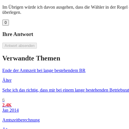
Im Übrigen würde ich davon ausgehen, dass die Wähler in der Regel d
überlegen.
0
Ihre Antwort
Antwort absenden
Verwandte Themen
Ende der Amtszeit bei lange bestehendem BR
Älter
Sehe ich das richtig, dass mir bei einem lange bestehenden Betriebsra
6
2.4K
Jan 2014
Amtszeitberechnung