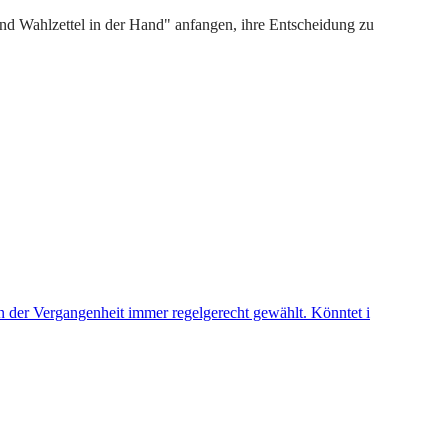
und Wahlzettel in der Hand" anfangen, ihre Entscheidung zu
 in der Vergangenheit immer regelgerecht gewählt. Könntet i