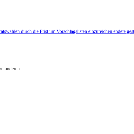
bsratswahlen durch die Frist um Vorschlagslisten einzureichen endete ge
on anderen.