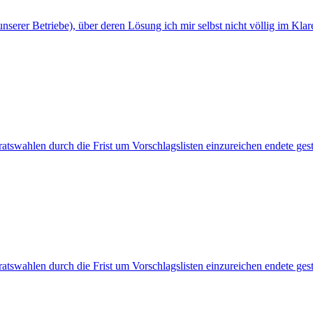
erer Betriebe), über deren Lösung ich mir selbst nicht völlig im Klaren
bsratswahlen durch die Frist um Vorschlagslisten einzureichen endete ge
bsratswahlen durch die Frist um Vorschlagslisten einzureichen endete ge