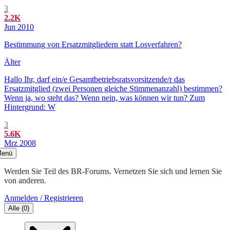
3
2.2K
Jun 2010
Bestimmung von Ersatzmitgliedern statt Losverfahren?
Älter
Hallo Ihr, darf ein/e Gesamtbetriebsratsvorsitzende/r das
Ersatzmitglied (zwei Personen gleiche Stimmenanzahl) bestimmen?
Wenn ja, wo steht das? Wenn nein, was können wir tun? Zum
Hintergrund: W
3
5.6K
Mrz 2008
enü
Werden Sie Teil des BR-Forums. Vernetzen Sie sich und lernen Sie
von anderen.
Anmelden / Registrieren
Alle
(
0
)