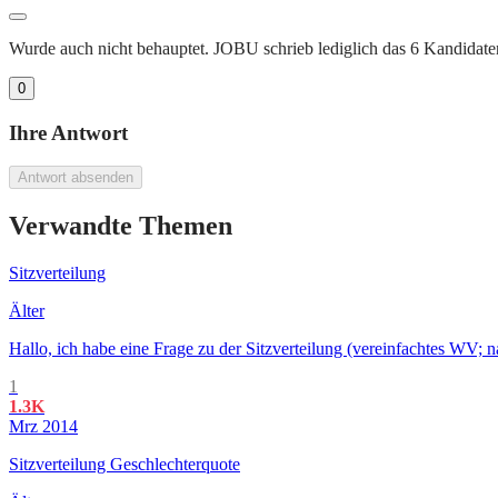
Wurde auch nicht behauptet. JOBU schrieb lediglich das 6 Kandidaten 
0
Ihre Antwort
Antwort absenden
Verwandte Themen
Sitzverteilung
Älter
Hallo, ich habe eine Frage zu der Sitzverteilung (vereinfachtes WV; 
1
1.3K
Mrz 2014
Sitzverteilung Geschlechterquote