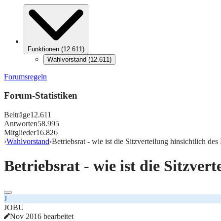
Funktionen
(
12.611
)
Wahlvorstand
(
12.611
)
Forumsregeln
Forum-Statistiken
Beiträge
12.611
Antworten
58.995
Mitglieder
16.826
›
Wahlvorstand
›
Betriebsrat - wie ist die Sitzverteilung hinsichtlich d
Betriebsrat - wie ist die Sitzve
J
JOBU
Nov 2016 bearbeitet