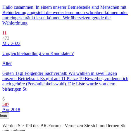
Hallo zusammen. In einem unserer Betriebsteile sind Menschen mit
Behinderung angestellt die weder lesen noch schreiben können oder
nur eingeschränkt lesen können. Wir übersetzen gerade die
Wahlordnung
11
473
Mrz 2022
Ungleichbehandlung von Kandidaten?
Älter
Guten Tag! Folgender Sachverhalt: Wir wählen in zwei Tagen
unseren Betriebsrat. Es gibt auf 11 Plätze 19 Bewerber, zu denen ich
auch gehöre (Persönlichkeitswahl). Die Liste wurde von dem
bisherigen St
6
587
Apr 2018
enü
Werden Sie Teil des BR-Forums. Vernetzen Sie sich und lernen Sie
von anderen.