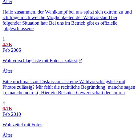
Älter
Hallo zusammen, der Wahlkampf bei uns spitzt sich extrem zu und
ich frage mich welche Möglichkeiten der Wahlvorstand bei
folgender Situation hat: Bei uns im Betrieb gibt es offizielle
,abgeschlossene
1
4.2K
Feb 2006
Wahlvorschlagsliste mit Fotos - zulässig?
Älter
Bitte nochmals zur Diskussion: Ist eine Wahlvorschlagsliste mit
Photos zulässig? Mir fehlt die rechtliche Begründung, manche sagen
ja, manche nein ;-(. Hier ein Beispiel: Gewerkschaft der Journa
4
6.7K
Feb 2010
Wahlzettel mit Fotos
Älter