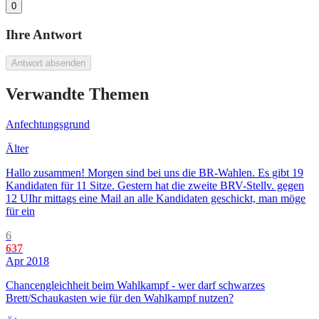
0
Ihre Antwort
Antwort absenden
Verwandte Themen
Anfechtungsgrund
Älter
Hallo zusammen! Morgen sind bei uns die BR-Wahlen. Es gibt 19
Kandidaten für 11 Sitze. Gestern hat die zweite BRV-Stellv. gegen
12 UIhr mittags eine Mail an alle Kandidaten geschickt, man möge
für ein
6
637
Apr 2018
Chancengleichheit beim Wahlkampf - wer darf schwarzes
Brett/Schaukasten wie für den Wahlkampf nutzen?