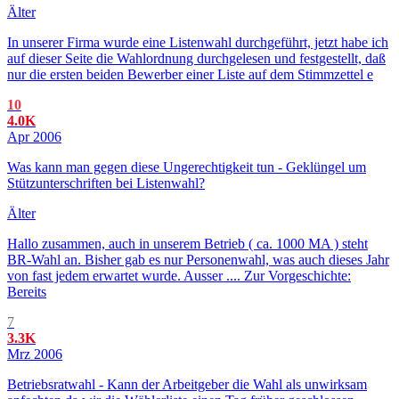
Älter
In unserer Firma wurde eine Listenwahl durchgeführt, jetzt habe ich
auf dieser Seite die Wahlordnung durchgelesen und festgestellt, daß
nur die ersten beiden Bewerber einer Liste auf dem Stimmzettel e
10
4.0K
Apr 2006
Was kann man gegen diese Ungerechtigkeit tun - Geklüngel um
Stützunterschriften bei Listenwahl?
Älter
Hallo zusammen, auch in unserem Betrieb ( ca. 1000 MA ) steht
BR-Wahl an. Bisher gab es nur Personenwahl, was auch dieses Jahr
von fast jedem erwartet wurde. Ausser .... Zur Vorgeschichte:
Bereits
7
3.3K
Mrz 2006
Betriebsratwahl - Kann der Arbeitgeber die Wahl als unwirksam