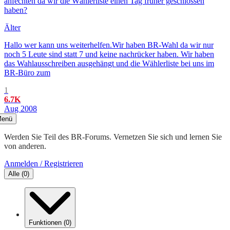
anfechten da wir die Wählerliste einen Tag früher geschlossen
haben?
Älter
Hallo wer kann uns weiterhelfen.Wir haben BR-Wahl da wir nur
noch 5 Leute sind statt 7 und keine nachrücker haben. Wir haben
das Wahlausschreiben ausgehängt und die Wählerliste bei uns im
BR-Büro zum
1
6.7K
Aug 2008
enü
Werden Sie Teil des BR-Forums. Vernetzen Sie sich und lernen Sie
von anderen.
Anmelden / Registrieren
Alle
(
0
)
Funktionen
(
0
)