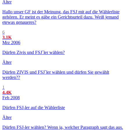
Älter
Hallo unser GF ist der Meinung, das FSJ mit auf die Wählerliste
gehören. Er meint es gäbe ein Gerichtsurteil dazu. Weiß jemand
etewas genaueres?
6
3.1K
Mrz 2006
Dürfen Zivis und FSJ´ler wählen?
Älter
Dürfen ZIVIS und FSJ`ler wählen und dürfen Sie gewählt
werden??
1
4.4K
Feb 2008
Dürfen FSJ-ler auf die Wählerliste
Älter
Dürfen FSJ-ler wählen? Wenn ja, welcher Paragraph sagt das aus.