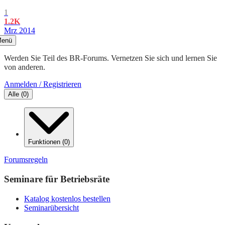
1
1.2K
Mrz 2014
enü
Werden Sie Teil des BR-Forums. Vernetzen Sie sich und lernen Sie
von anderen.
Anmelden / Registrieren
Alle
(
0
)
Funktionen
(
0
)
Forumsregeln
Seminare für Betriebsräte
Katalog kostenlos bestellen
Seminarübersicht