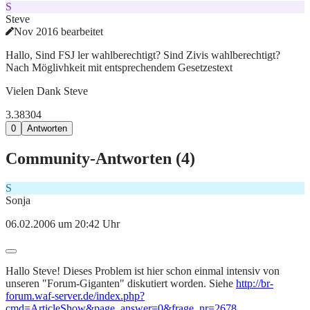
S
Steve
Nov 2016 bearbeitet
Hallo, Sind FSJ ler wahlberechtigt? Sind Zivis wahlberechtigt?
Nach Möglivhkeit mit entsprechendem Gesetzestext
Vielen Dank Steve
3.383
0
4
0
Antworten
Community-Antworten (
4
)
S
Sonja
06.02.2006 um 20:42 Uhr
Hallo Steve! Dieses Problem ist hier schon einmal intensiv von
unseren "Forum-Giganten" diskutiert worden. Siehe
http://br-
forum.waf-server.de/index.php?
cmd=ArticleShow&page_answer=0&frage_nr=2678