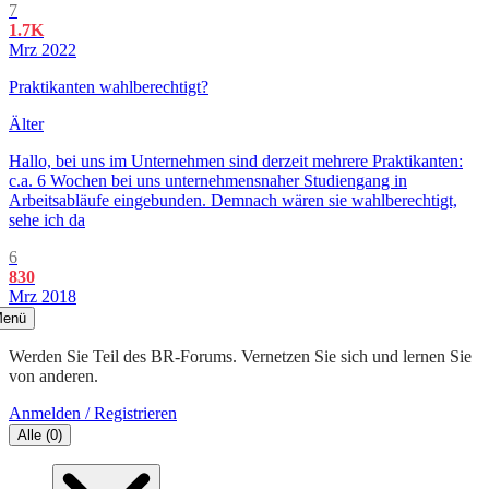
7
1.7K
Mrz 2022
Praktikanten wahlberechtigt?
Älter
Hallo, bei uns im Unternehmen sind derzeit mehrere Praktikanten:
c.a. 6 Wochen bei uns unternehmensnaher Studiengang in
Arbeitsabläufe eingebunden. Demnach wären sie wahlberechtigt,
sehe ich da
6
830
Mrz 2018
enü
Werden Sie Teil des BR-Forums. Vernetzen Sie sich und lernen Sie
von anderen.
Anmelden / Registrieren
Alle
(
0
)