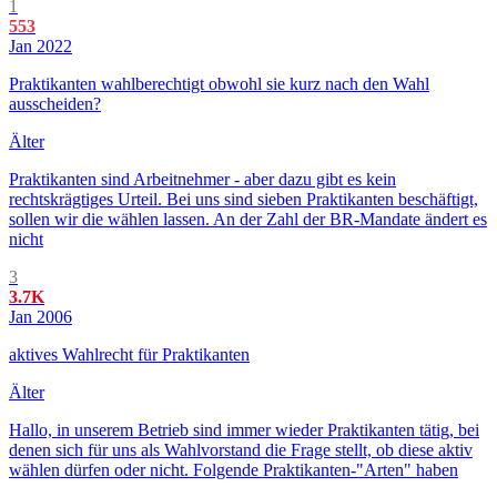
1
553
Jan 2022
Praktikanten wahlberechtigt obwohl sie kurz nach den Wahl
ausscheiden?
Älter
Praktikanten sind Arbeitnehmer - aber dazu gibt es kein
rechtskrägtiges Urteil. Bei uns sind sieben Praktikanten beschäftigt,
sollen wir die wählen lassen. An der Zahl der BR-Mandate ändert es
nicht
3
3.7K
Jan 2006
aktives Wahlrecht für Praktikanten
Älter
Hallo, in unserem Betrieb sind immer wieder Praktikanten tätig, bei
denen sich für uns als Wahlvorstand die Frage stellt, ob diese aktiv
wählen dürfen oder nicht. Folgende Praktikanten-"Arten" haben