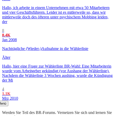
Hallo, ich arbeite in einem Unternehmen mit etwa 50 Mitarbeitern
und vier Geschäftsführern. Leider ist es mitlerweile so, dass wir
mittlerweile doch des öfteren unter psychischem Mobbing leiden,
der
8
8.4K
Jan 2008
Nachträgliche (Wieder-)Aufnahme in die Wählerliste
Älter
Hallo, hier eine Frage zur Wählerliste BR-Wahl: Eine Mitarbeiterin
wurde vom Arbeitgeber gekündigt (vor Aushang der Wählerliste).
Nachdem die Wählerliste 3 Wochen aushing, wurde die Kündigung
der Mi
4
1.1K
Mrz 2010
enü
Werden Sie Teil des BR-Forums. Vernetzen Sie sich und lernen Sie