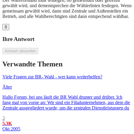
Der Wahlvorstand muß festlegen, ob gemeinsam oder getrennt
gewählt wird, und dementsprechen die Wählerlisten festlegen. Wenn
gemeinsam gewählt wird, dann sind Zentrale und Außenstellen ein
Betrieb, und alle Wahlberechtigten sind dann entspechend wählbar.
0
Ihre Antwort
Antwort absenden
Verwandte Themen
Viele Fragen zur BR- Wahl - wer kann weiterhelfen?
Älter
Hallo Forum, bei uns läuft die BR Wahl drunter und drüber. Ich
fang mal von vorne an: Wir sind ein Filialunternehmen, aus dem die
Zentrale ausgegliedert wurde, um die zentralen Dienstleistungen du
3
5.3K
Okt 2005