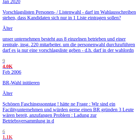
Jan 2020
Vorschlagslisten Personen- / Listenwahl - darf im Wahlausschreiben
stehen, dass Kandidaten sich nur in 1 Liste eintragen sollen?
Älter
unser unternehmen besteht aus 8 einzelnen betrieben und einer
zentrale, insg. 220 mitarbeiter. um die personenwahl durchzuführen
darf es ja nur eine vorschlagsliste geben - d.h. darf in der wahlordn
9
4.0K
Feb 2006
BR-Wahl initiieren
Älter
Schönen Faschingssonntag ! hätte ne Frage : Wir sind ein
Facilityunternehmen und würden gerne einen BR gründen 3 Leute
wären bereit, anzufangen Problem : Ladung zur
Betriebsversammlung in d
6
1.1K