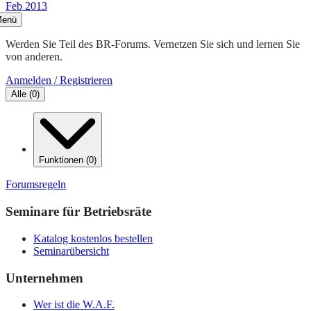
Feb 2013
enü
Werden Sie Teil des BR-Forums. Vernetzen Sie sich und lernen Sie
von anderen.
Anmelden / Registrieren
Alle
(
0
)
Funktionen
(
0
)
Forumsregeln
Seminare für Betriebsräte
Katalog kostenlos bestellen
Seminarübersicht
Unternehmen
Wer ist die W.A.F.