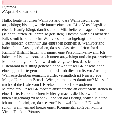
P
Pyramos
Apr 2018 bearbeitet
Hallo, heute hat unser Wahlvorstand, dass Wahlausschreiben
ausgehängt; bislang wurde immer eine leere Liste Vorschlagsliste
ebenfalls aufgehängt, damit sich die Mitarbeiter eintragen können
(seit den letzten 20 Jahren so gelaufen). Diesmal war dies nicht der
Fall, somit habe ich beim Wahlvorstand nachgefragt und um eine
Liste gebeten, damit wir uns eintragen können; lt. Wahlvorstand
habe ich die Ausage erhalten, dass sie das nicht dürfen. Ist das
Richtig? Bislang hatten wir immer eine Persönlichkeitswahl; Ich
habe die Liste wie sonst auch unten ausgehängt und ein paar weitere
Mitarbeiter ergänzt. Nun wird mir vorgeworfen, dass ich eine
Listenwahl in Auftrag gegeben habe - da unser BR anscheinend
eine eigene Liste gemacht hat (unklar ob dies bereits vor Aushang
Wahlausschreiben gemacht wurde, vermutlich ja) Nun ist jede
Menge Unruhe im Betrieb. Wie geht man jetzt damit um? Muss ich
mich auf die Liste vom BR setzen und auch die anderen
Mitarbeiter? Unser BR möchte anscheinend an erster Stelle stehen in
einer Liste. Habe ich einen Fehler gemacht, die Liste wie üblich
unten ausgehängt zu haben? Sehe ich dass richtig, sollten BR und
ich uns nicht einigen, dass es zur Listenwahl kommt? Es wäre
schön, wenn jemand hierzu einen Kommentar abgeben könnte.
Vielen Dank im Voraus.