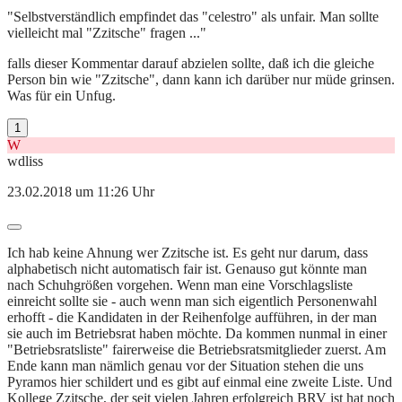
"Selbstverständlich empfindet das "celestro" als unfair. Man sollte
vielleicht mal "Zzitsche" fragen ..."
falls dieser Kommentar darauf abzielen sollte, daß ich die gleiche
Person bin wie "Zzitsche", dann kann ich darüber nur müde grinsen.
Was für ein Unfug.
1
W
wdliss
23.02.2018 um 11:26 Uhr
Ich hab keine Ahnung wer Zzitsche ist. Es geht nur darum, dass
alphabetisch nicht automatisch fair ist. Genauso gut könnte man
nach Schuhgrößen vorgehen. Wenn man eine Vorschlagsliste
einreicht sollte sie - auch wenn man sich eigentlich Personenwahl
erhofft - die Kandidaten in der Reihenfolge aufführen, in der man
sie auch im Betriebsrat haben möchte. Da kommen nunmal in einer
"Betriebsratsliste" fairerweise die Betriebsratsmitglieder zuerst. Am
Ende kann man nämlich genau vor der Situation stehen die uns
Pyramos hier schildert und es gibt auf einmal eine zweite Liste. Und
Kollege Zzitsche, der seit vielen Jahren erfolgreich BRV ist hat noch