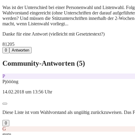
Was ist der Unterschied bei einer Personenwahl und Listenwahl. Fol
Wahlvorstand eingereicht (ohne Unterschriften der darauf aufgeführt
werden? Und müssen die Stützunterschriften innerhalb der 2-Wochen-
macht, wenn Listenwahl vorliegt...
Danke für eine Antwort (vielleicht mit Gesetztestext?)
812
0
5
0
Antworten
Community-Antworten (
5
)
P
Pjöööng
14.02.2018 um 13:56 Uhr
Diese Liste ist vom Wahlvorstand als ungültig zurückzuweisen. Das Feh
0
G
guru