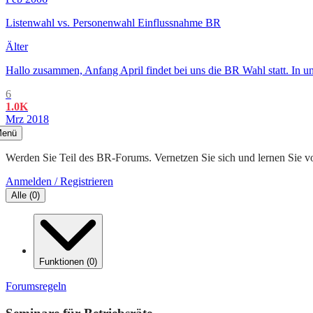
Listenwahl vs. Personenwahl Einflussnahme BR
Älter
Hallo zusammen, Anfang April findet bei uns die BR Wahl statt. In u
6
1.0K
Mrz 2018
enü
Werden Sie Teil des BR-Forums. Vernetzen Sie sich und lernen Sie v
Anmelden / Registrieren
Alle
(
0
)
Funktionen
(
0
)
Forumsregeln