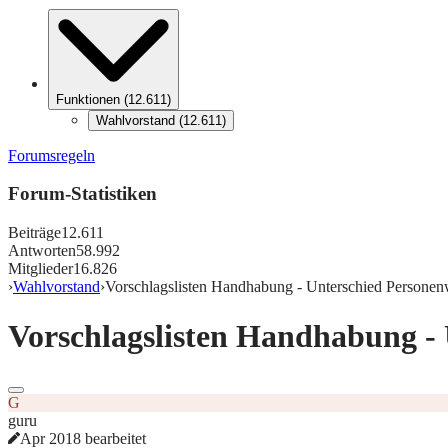
Funktionen
(
12.611
)
Wahlvorstand
(
12.611
)
Forumsregeln
Forum-Statistiken
Beiträge
12.611
Antworten
58.992
Mitglieder
16.826
›
Wahlvorstand
›
Vorschlagslisten Handhabung - Unterschied Personen
Vorschlagslisten Handhabung -
G
guru
Apr 2018 bearbeitet