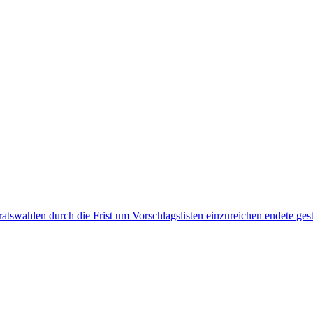
bsratswahlen durch die Frist um Vorschlagslisten einzureichen endete ge