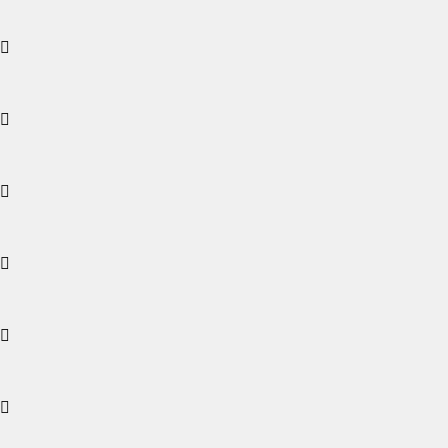





