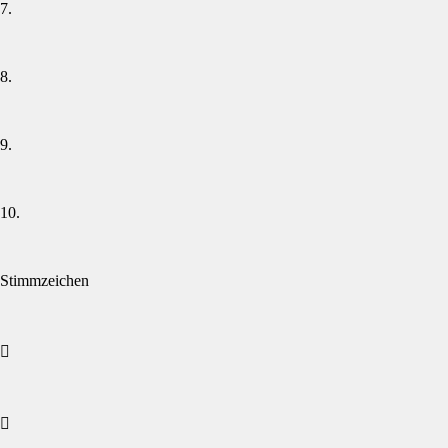
7.
8.
9.
10.
Stimmzeichen

