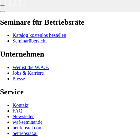
Seminare für Betriebsräte
Katalog kostenlos bestellen
Seminarübersicht
Unternehmen
Wer ist die W.A.F.
Jobs & Karriere
Presse
Service
Kontakt
FAQ
Newsletter
waf-seminar.de
betriebsrat.com
betriebsrat.ai