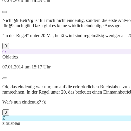
07.01.2014 um 14:43 Uhr
Nicht §9 BetrVg ist für mich nicht eindeutig, sondern die erste Antw
für §9 auch gilt. Dazu gibt es keine wirklich eindeutige Aussage.
"in der Regel" unter 20 Ma, heißt wird sind regelmäßig weniger als 2
0
O
Oblatixx
07.01.2014 um 15:17 Uhr
Ok, das eindeutig war nur, um auf die erforderlichen Buchstaben zu 
rumrechnen. In der Regel unter 20, das bedeutet einen Einmannbetrieb
War's nun eindeutig? ;))
0
Z
zitrusblau