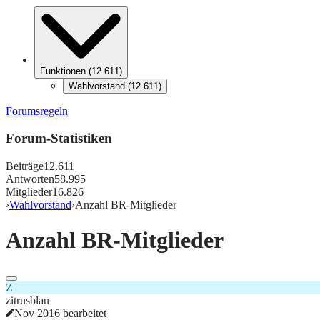
Funktionen
(
12.611
)
Wahlvorstand
(
12.611
)
Forumsregeln
Forum-Statistiken
Beiträge
12.611
Antworten
58.995
Mitglieder
16.826
›
Wahlvorstand
›
Anzahl BR-Mitglieder
Anzahl BR-Mitglieder
Z
zitrusblau
Nov 2016 bearbeitet