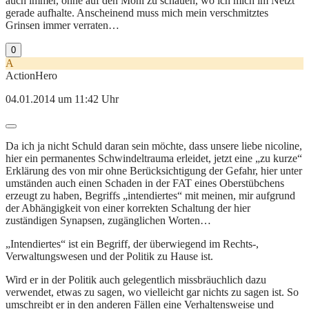
auch immer, ohne auf den Moni zu schauen, wo ich mich im Netzt
gerade aufhalte. Anscheinend muss mich mein verschmitztes
Grinsen immer verraten…
0
A
ActionHero
04.01.2014 um 11:42 Uhr
Da ich ja nicht Schuld daran sein möchte, dass unsere liebe nicoline,
hier ein permanentes Schwindeltrauma erleidet, jetzt eine „zu kurze“
Erklärung des von mir ohne Berücksichtigung der Gefahr, hier unter
umständen auch einen Schaden in der FAT eines Oberstübchens
erzeugt zu haben, Begriffs „intendiertes“ mit meinen, mir aufgrund
der Abhängigkeit von einer korrekten Schaltung der hier
zuständigen Synapsen, zugänglichen Worten…
„Intendiertes“ ist ein Begriff, der überwiegend im Rechts-,
Verwaltungswesen und der Politik zu Hause ist.
Wird er in der Politik auch gelegentlich missbräuchlich dazu
verwendet, etwas zu sagen, wo vielleicht gar nichts zu sagen ist. So
umschreibt er in den anderen Fällen eine Verhaltensweise und