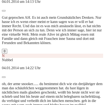
04.01.2014 um 14:13 Uhr
Gut geprochen AH. Es ist auch mein Grundsätzliches Denken. Nur
hasse ich es wenn einer meint er kann sagen was er will er hat
immer Recht. Und das ist es was mich ansäuseln lässt, es hat nichts
mit der Person an sich zu tun. Denn wie ich immer sage, hier ist nur
eine virtuelle Welt. Mein reale Alive ist gleich Mittag essen mit
Familie und dann gleich mit Frauchen inne Sauna und dort mit
Freunden und Bekannten klönen.
0
N
Nubbel
04.01.2014 um 14:22 Uhr
oh, der arme snooker...... du benimmst dich wie ein dreijähriger dem
man das schäufelchen weggenommen hat. du hast lügen in
nächtlichen mails glauben geschenkt, weißt bis heute nicht wer sie
schrieb und bist bis heute auf einem nicht belegbaren rachefeldzug.
du verfolgst und verbeißt dich im falschen menschen. geh in die
sauna mit wem auch immer und bleibe besser im reallife!