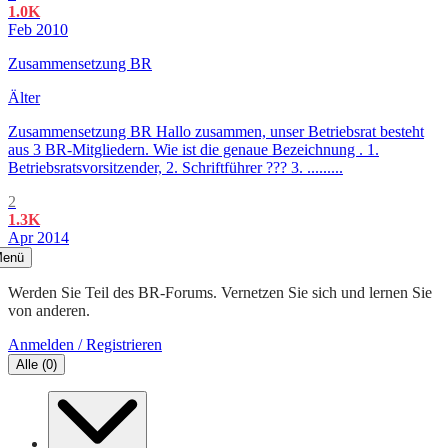
1.0K
Feb 2010
Zusammensetzung BR
Älter
Zusammensetzung BR Hallo zusammen, unser Betriebsrat besteht
aus 3 BR-Mitgliedern. Wie ist die genaue Bezeichnung . 1.
Betriebsratsvorsitzender, 2. Schriftführer ??? 3. .........
2
1.3K
Apr 2014
enü
Werden Sie Teil des BR-Forums. Vernetzen Sie sich und lernen Sie
von anderen.
Anmelden / Registrieren
Alle
(
0
)