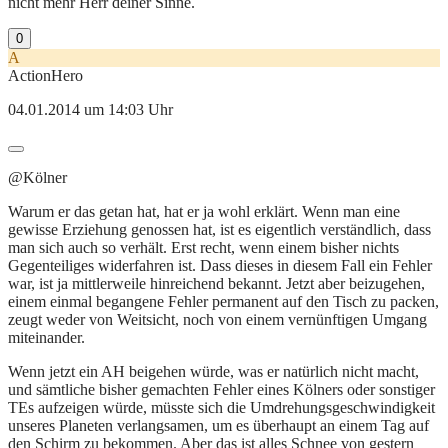
nicht mehr Herr deiner Sinne.
0
A
ActionHero
04.01.2014 um 14:03 Uhr
@Kölner
Warum er das getan hat, hat er ja wohl erklärt. Wenn man eine
gewisse Erziehung genossen hat, ist es eigentlich verständlich, dass
man sich auch so verhält. Erst recht, wenn einem bisher nichts
Gegenteiliges widerfahren ist. Dass dieses in diesem Fall ein Fehler
war, ist ja mittlerweile hinreichend bekannt. Jetzt aber beizugehen,
einem einmal begangene Fehler permanent auf den Tisch zu packen,
zeugt weder von Weitsicht, noch von einem vernünftigen Umgang
miteinander.
Wenn jetzt ein AH beigehen würde, was er natürlich nicht macht,
und sämtliche bisher gemachten Fehler eines Kölners oder sonstiger
TEs aufzeigen würde, müsste sich die Umdrehungsgeschwindigkeit
unseres Planeten verlangsamen, um es überhaupt an einem Tag auf
den Schirm zu bekommen. Aber das ist alles Schnee von gestern