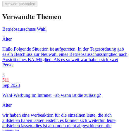
Antwort absenden
Verwandte Themen
Betriebsausschuss Wahl
Älter
Hallo.Folgende Situation ist aufgetreten. In der Tagesordnung gab
es ein Beschluss zur Neuwahl eines Betriebsausschussmitglied nach
Austritt eines BA-Mitglied. Als es so weit war haben sich zwei
Perso
3
511
Sep 2023
Wahl-Werbung im Intranet - ab wann ist die zulässig?
Älter
wir haben eine werbeaktion für die einzelnen leute, die sich
aufstellen haben lassen erstellt. es können sich weiterhin leute
aufstellen lassen. dies ist also noch nicht abgeschlossen. die
personen,