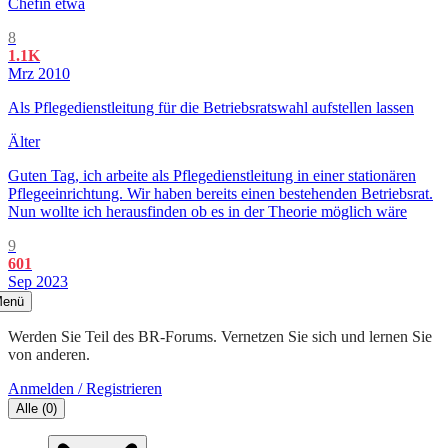
Chefin etwa
8
1.1K
Mrz 2010
Als Pflegedienstleitung für die Betriebsratswahl aufstellen lassen
Älter
Guten Tag, ich arbeite als Pflegedienstleitung in einer stationären
Pflegeeinrichtung. Wir haben bereits einen bestehenden Betriebsrat.
Nun wollte ich herausfinden ob es in der Theorie möglich wäre
9
601
Sep 2023
enü
Werden Sie Teil des BR-Forums. Vernetzen Sie sich und lernen Sie
von anderen.
Anmelden / Registrieren
Alle
(
0
)