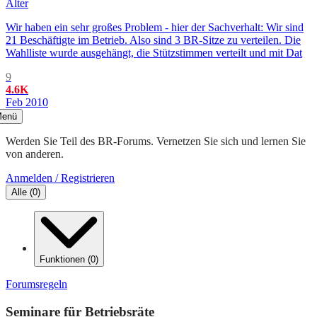
Älter
Wir haben ein sehr großes Problem - hier der Sachverhalt: Wir sind
21 Beschäftigte im Betrieb. Also sind 3 BR-Sitze zu verteilen. Die
Wahlliste wurde ausgehängt, die Stützstimmen verteilt und mit Dat
9
4.6K
Feb 2010
enü
Werden Sie Teil des BR-Forums. Vernetzen Sie sich und lernen Sie
von anderen.
Anmelden / Registrieren
Alle
(
0
)
Funktionen
(
0
)
Forumsregeln
Seminare für Betriebsräte