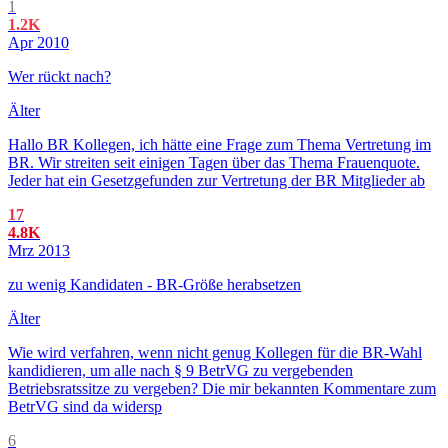
1
1.2K
Apr 2010
Wer rückt nach?
Älter
Hallo BR Kollegen, ich hätte eine Frage zum Thema Vertretung im
BR. Wir streiten seit einigen Tagen über das Thema Frauenquote.
Jeder hat ein Gesetzgefunden zur Vertretung der BR Mitglieder ab
17
4.8K
Mrz 2013
zu wenig Kandidaten - BR-Größe herabsetzen
Älter
Wie wird verfahren, wenn nicht genug Kollegen für die BR-Wahl
kandidieren, um alle nach § 9 BetrVG zu vergebenden
Betriebsratssitze zu vergeben? Die mir bekannten Kommentare zum
BetrVG sind da widersp
6