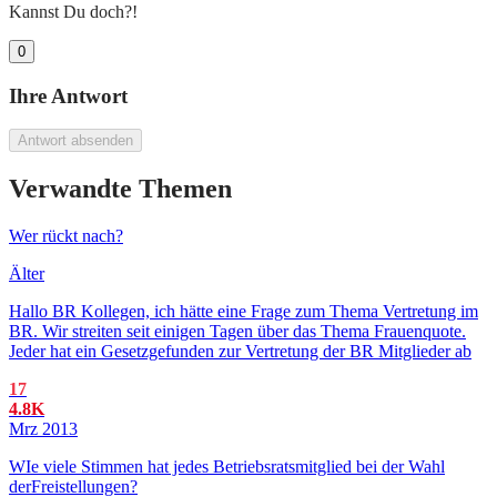
Kannst Du doch?!
0
Ihre Antwort
Antwort absenden
Verwandte Themen
Wer rückt nach?
Älter
Hallo BR Kollegen, ich hätte eine Frage zum Thema Vertretung im
BR. Wir streiten seit einigen Tagen über das Thema Frauenquote.
Jeder hat ein Gesetzgefunden zur Vertretung der BR Mitglieder ab
17
4.8K
Mrz 2013
WIe viele Stimmen hat jedes Betriebsratsmitglied bei der Wahl
derFreistellungen?