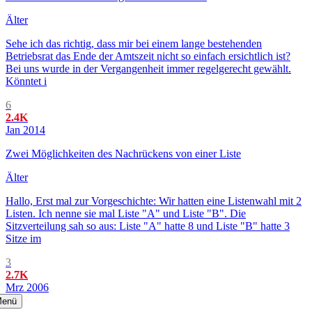
Älter
Sehe ich das richtig, dass mir bei einem lange bestehenden
Betriebsrat das Ende der Amtszeit nicht so einfach ersichtlich ist?
Bei uns wurde in der Vergangenheit immer regelgerecht gewählt.
Könntet i
6
2.4K
Jan 2014
Zwei Möglichkeiten des Nachrückens von einer Liste
Älter
Hallo, Erst mal zur Vorgeschichte: Wir hatten eine Listenwahl mit 2
Listen. Ich nenne sie mal Liste "A" und Liste "B". Die
Sitzverteilung sah so aus: Liste "A" hatte 8 und Liste "B" hatte 3
Sitze im
3
2.7K
Mrz 2006
enü