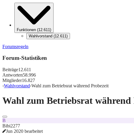
Funktionen
(
12.611
)
Wahlvorstand
(
12.611
)
Forumsregeln
Forum-Statistiken
Beiträge
12.611
Antworten
58.996
Mitglieder
16.827
›
Wahlvorstand
›
Wahl zum Betriebsrat während Probezeit
Wahl zum Betriebsrat während 
B
Bibi2277
Jun 2020 bearbeitet