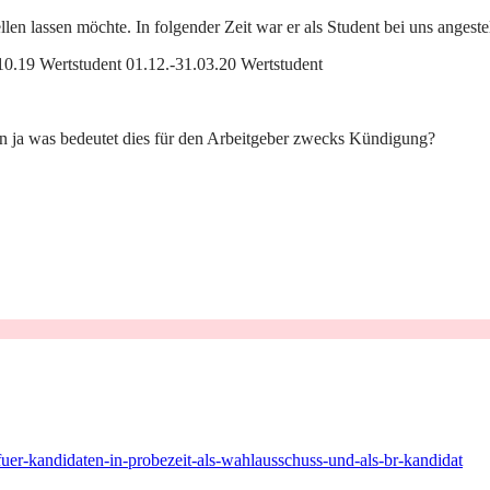
len lassen möchte. In folgender Zeit war er als Student bei uns angestel
10.19 Wertstudent 01.12.-31.03.20 Wertstudent
nn ja was bedeutet dies für den Arbeitgeber zwecks Kündigung?
uer-kandidaten-in-probezeit-als-wahlausschuss-und-als-br-kandidat