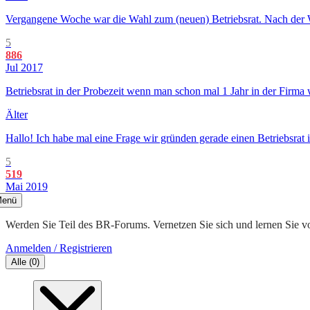
Vergangene Woche war die Wahl zum (neuen) Betriebsrat. Nach der Wah
5
886
Jul 2017
Betriebsrat in der Probezeit wenn man schon mal 1 Jahr in der Firma
Älter
Hallo! Ich habe mal eine Frage wir gründen gerade einen Betriebsrat i
5
519
Mai 2019
enü
Werden Sie Teil des BR-Forums. Vernetzen Sie sich und lernen Sie v
Anmelden / Registrieren
Alle
(
0
)