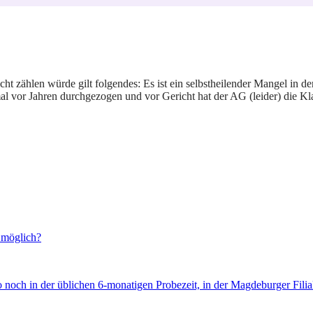
icht zählen würde gilt folgendes: Es ist ein selbstheilender Mangel in 
al vor Jahren durchgezogen und vor Gericht hat der AG (leider) die K
 möglich?
also noch in der üblichen 6-monatigen Probezeit, in der Magdeburger F