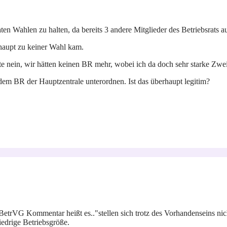
aten Wahlen zu halten, da bereits 3 andere Mitglieder des Betriebsrats
rhaupt zu keiner Wahl kam.
te nein, wir hätten keinen BR mehr, wobei ich da doch sehr starke Zwei
em BR der Hauptzentrale unterordnen. Ist das überhaupt legitim?
 BetrVG Kommentar heißt es.."stellen sich trotz des Vorhandenseins n
edrige Betriebsgröße.