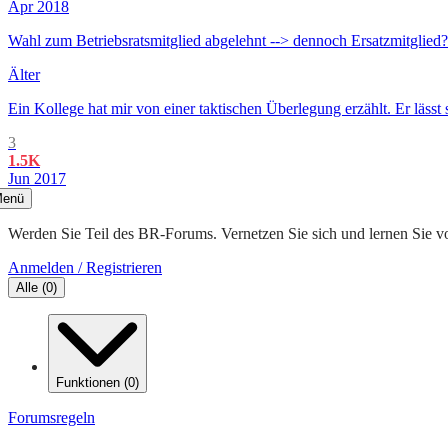
Apr 2018
Wahl zum Betriebsratsmitglied abgelehnt --> dennoch Ersatzmitglied?
Älter
Ein Kollege hat mir von einer taktischen Überlegung erzählt. Er lässt 
3
1.5K
Jun 2017
enü
Werden Sie Teil des BR-Forums. Vernetzen Sie sich und lernen Sie v
Anmelden / Registrieren
Alle
(
0
)
Funktionen
(
0
)
Forumsregeln