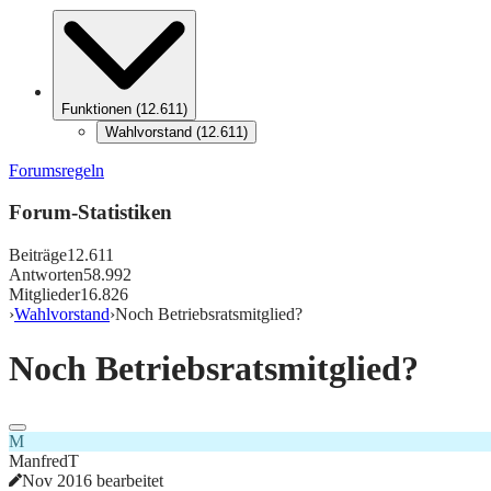
Funktionen
(
12.611
)
Wahlvorstand
(
12.611
)
Forumsregeln
Forum-Statistiken
Beiträge
12.611
Antworten
58.992
Mitglieder
16.826
›
Wahlvorstand
›
Noch Betriebsratsmitglied?
Noch Betriebsratsmitglied?
M
ManfredT
Nov 2016 bearbeitet