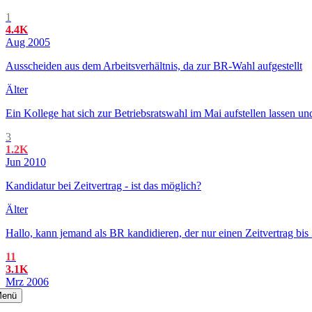
1
4.4K
Aug 2005
Ausscheiden aus dem Arbeitsverhältnis, da zur BR-Wahl aufgestellt
Älter
Ein Kollege hat sich zur Betriebsratswahl im Mai aufstellen lassen un
3
1.2K
Jun 2010
Kandidatur bei Zeitvertrag - ist das möglich?
Älter
Hallo, kann jemand als BR kandidieren, der nur einen Zeitvertrag bis 
11
3.1K
Mrz 2006
enü