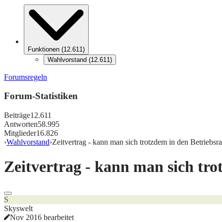
Funktionen
(
12.611
)
Wahlvorstand
(
12.611
)
Forumsregeln
Forum-Statistiken
Beiträge
12.611
Antworten
58.995
Mitglieder
16.826
›
Wahlvorstand
›
Zeitvertrag - kann man sich trotzdem in den Betriebsr
Zeitvertrag - kann man sich tro
S
Skyswelt
Nov 2016 bearbeitet