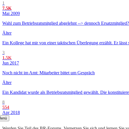
1
7.5K
Mai 2009
Wahl zum Betriebsratsmitglied abgelehnt --> dennoch Ersatzmitglied?
Älter
Ein Kollege hat mir von einer taktischen Überlegung erzählt. Er lässt 
3
1.5K
Jun 2017
Noch nicht im Amt: Mitarbeiter bittet um Gespräch
Älter
Ein Kandidat wurde als Betriebsratsmitglied gewählt. Die konstituier
8
554
Apr 2018
enü
Werden Sie Teil des BR-Forums. Vernetzen Sie sich und lernen Sie v