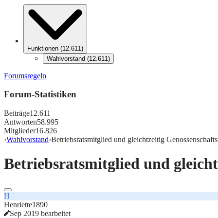
Funktionen
(
12.611
)
Wahlvorstand
(
12.611
)
Forumsregeln
Forum-Statistiken
Beiträge
12.611
Antworten
58.995
Mitglieder
16.826
›
Wahlvorstand
›
Betriebsratsmitglied und gleichtzeitig Genossenschafts
Betriebsratsmitglied und gleich
H
Henriette1890
Sep 2019 bearbeitet