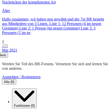
Nachrücken der komplizierten Art
Älter
Hallo zusammen, wir haben neu gewählt und der 7er BR besteht
aus Mitgliedern von 3 Listen. Liste 1: 12 Personen (4 im neuen
Gremium) Liste 2: 1 Person (im neuen Gremium) Liste 3: 3
Personen (2 im ne
4
255
Mai 2021
enü
Werden Sie Teil des BR-Forums. Vernetzen Sie sich und lernen Sie
von anderen.
Anmelden / Registrieren
Alle
(
0
)
Funktionen
(
0
)