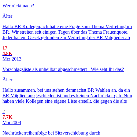
Wer rückt nach?
Älter
Hallo BR Kollegen, ich hätte eine Frage zum Thema Vertretung im
BR. Wir streiten seit einigen Tagen über das Thema Frauenquote.
Jeder hat ein Gesetzgefunden zur Vertretung der BR Mitglieder ab
17
4.8K
Mrz 2013
Vorschlagsliste als unheilbar abgeschmettert - Wie seht Ihr das?
Älter
Hallo zusammen, bei uns stehen demnächst BR Wahlen an, da ein
BR Mitglied ausgeschieden ist und es keinen Nachrücker gab. Nun
haben viele Kollegen eine eigene Liste erstellt, die gegen die alte
2
7.7K
Mai 2009
Nachrückerreihenfolge bei Sitzverschiebung durch