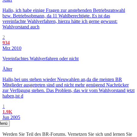
Hallo, ich habe einige Fragen zur anstehenden Betriebsratswahl
bzw. Betriebsobmann, da 11 Wahlberechtigte. Es ist das
vereinfachte Wahlverfahren, hierzu hätte ich gerne gewusst:
Wahlvorstand auch
2
934
Mrz 2010
Vereinfachtes Wahlverfahren oder nicht
Älter
Hallo,bei uns stehen wieder Neuwahlen an,da die meisten BR
Mitglieder ausgetreten sind und nicht mehr genügend Nachrücker
zur Verfügung stehen. Das Problem, das wir vom Wahlvorstand jetzt
haben,ist d
1
1.9K
Jun 2005
enü
Werden Sie Teil des BR-Forums. Vernetzen Sie sich und lernen Sie