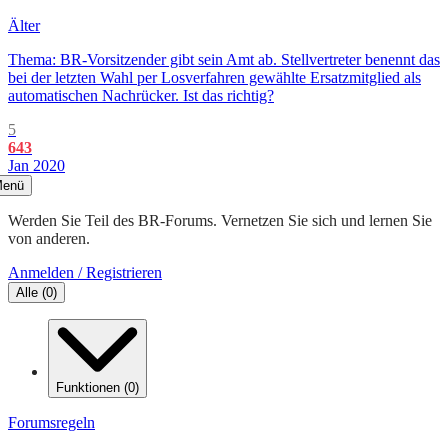
Älter
Thema: BR-Vorsitzender gibt sein Amt ab. Stellvertreter benennt das
bei der letzten Wahl per Losverfahren gewählte Ersatzmitglied als
automatischen Nachrücker. Ist das richtig?
5
643
Jan 2020
enü
Werden Sie Teil des BR-Forums. Vernetzen Sie sich und lernen Sie
von anderen.
Anmelden / Registrieren
Alle
(
0
)
Funktionen
(
0
)
Forumsregeln