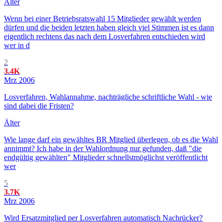
Älter
Wenn bei einer Betriebsratswahl 15 Mitglieder gewählt werden
dürfen und die beiden letzten haben gleich viel Stimmen ist es dann
eigentlich rechtens das nach dem Losverfahren entschieden wird
wer in d
2
3.4K
Mrz 2006
Losverfahren, Wahlannahme, nachträgliche schriftliche Wahl - wie
sind dabei die Fristen?
Älter
Wie lange darf ein gewähltes BR Mitglied überlegen, ob es die Wahl
annimmt? Ich habe in der Wahlordnung nur gefunden, daß "die
endgültig gewählten" Mitglieder schnellstmöglichst veröffentlicht
wer
5
3.7K
Mrz 2006
Wird Ersatzmitglied per Losverfahren automatisch Nachrücker?