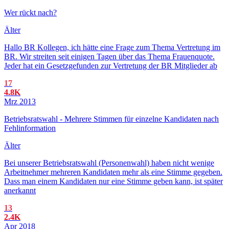
Wer rückt nach?
Älter
Hallo BR Kollegen, ich hätte eine Frage zum Thema Vertretung im
BR. Wir streiten seit einigen Tagen über das Thema Frauenquote.
Jeder hat ein Gesetzgefunden zur Vertretung der BR Mitglieder ab
17
4.8K
Mrz 2013
Betriebsratswahl - Mehrere Stimmen für einzelne Kandidaten nach
Fehlinformation
Älter
Bei unserer Betriebsratswahl (Personenwahl) haben nicht wenige
Arbeitnehmer mehreren Kandidaten mehr als eine Stimme gegeben.
Dass man einem Kandidaten nur eine Stimme geben kann, ist später
anerkannt
13
2.4K
Apr 2018