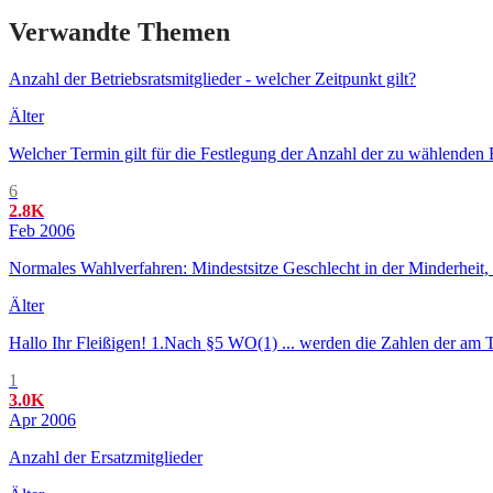
Verwandte Themen
Anzahl der Betriebsratsmitglieder - welcher Zeitpunkt gilt?
Älter
Welcher Termin gilt für die Festlegung der Anzahl der zu wählenden
6
2.8K
Feb 2006
Normales Wahlverfahren: Mindestsitze Geschlecht in der Minderheit, 
Älter
Hallo Ihr Fleißigen! 1.Nach §5 WO(1) ... werden die Zahlen der am T
1
3.0K
Apr 2006
Anzahl der Ersatzmitglieder