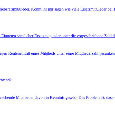
ebsratsmitglieder. Könnt Ihr mir sagen wie viele Ersatzmitglieder bei 1
intreten sämtlicher Ersatzmitglieder unter die vorgeschriebene Zahl de
egen Renteneintritt eines Mitglieds unter seine Mitgliederzahl gesunke
ichtend?
echende Mitarbeiter davon in Kenntnis gesetzt. Das Problem ist, dass v