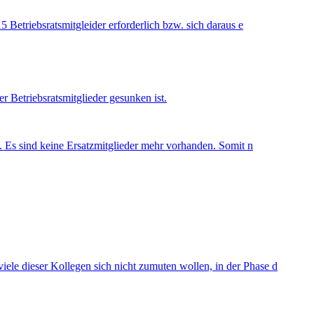
5 Betriebsratsmitgleider erforderlich bzw. sich daraus e
r Betriebsratsmitglieder gesunken ist.
n. Es sind keine Ersatzmitglieder mehr vorhanden. Somit n
iele dieser Kollegen sich nicht zumuten wollen, in der Phase d