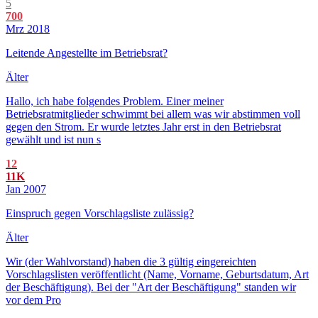
5
700
Mrz 2018
Leitende Angestellte im Betriebsrat?
Älter
Hallo, ich habe folgendes Problem. Einer meiner
Betriebsratmitglieder schwimmt bei allem was wir abstimmen voll
gegen den Strom. Er wurde letztes Jahr erst in den Betriebsrat
gewählt und ist nun s
12
11K
Jan 2007
Einspruch gegen Vorschlagsliste zulässig?
Älter
Wir (der Wahlvorstand) haben die 3 gültig eingereichten
Vorschlagslisten veröffentlicht (Name, Vorname, Geburtsdatum, Art
der Beschäftigung). Bei der "Art der Beschäftigung" standen wir
vor dem Pro