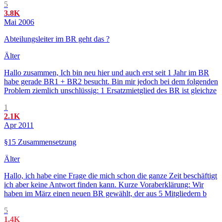
5
3.8K
Mai 2006
Abteilungsleiter im BR geht das ?
Älter
Hallo zusammen, Ich bin neu hier und auch erst seit 1 Jahr im BR
habe gerade BR1 + BR2 besucht. Bin mir jedoch bei dem folgenden
Problem ziemlich unschlüssig: 1 Ersatzmietglied des BR ist gleichze
1
2.1K
Apr 2011
§15 Zusammensetzung
Älter
Hallo, ich habe eine Frage die mich schon die ganze Zeit beschäftigt
ich aber keine Antwort finden kann. Kurze Voraberklärung: Wir
haben im März einen neuen BR gewählt, der aus 5 Mitgliedern b
5
1.4K