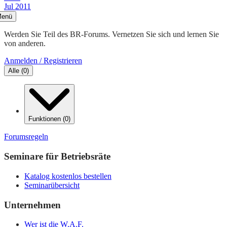
Jul 2011
enü
Werden Sie Teil des BR-Forums. Vernetzen Sie sich und lernen Sie
von anderen.
Anmelden / Registrieren
Alle
(
0
)
Funktionen
(
0
)
Forumsregeln
Seminare für Betriebsräte
Katalog kostenlos bestellen
Seminarübersicht
Unternehmen
Wer ist die W.A.F.