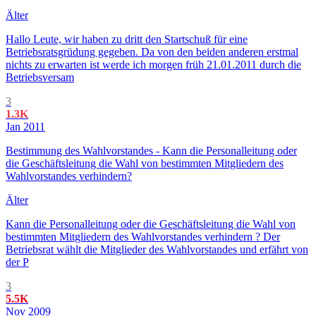
Älter
Hallo Leute, wir haben zu dritt den Startschuß für eine
Betriebsratsgrüdung gegeben. Da von den beiden anderen erstmal
nichts zu erwarten ist werde ich morgen früh 21.01.2011 durch die
Betriebsversam
3
1.3K
Jan 2011
Bestimmung des Wahlvorstandes - Kann die Personalleitung oder
die Geschäftsleitung die Wahl von bestimmten Mitgliedern des
Wahlvorstandes verhindern?
Älter
Kann die Personalleitung oder die Geschäftsleitung die Wahl von
bestimmten Mitgliedern des Wahlvorstandes verhindern ? Der
Betriebsrat wählt die Mitglieder des Wahlvorstandes und erfährt von
der P
3
5.5K
Nov 2009