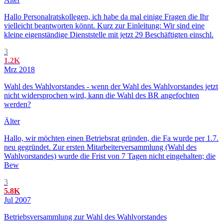
Hallo Personalratskollegen, ich habe da mal einige Fragen die Ihr
vielleicht beantworten könnt. Kurz zur Einleitung: Wir sind eine
kleine eigenständige Dienststelle mit jetzt 29 Beschäftigten einschl.
3
1.2K
Mrz 2018
Wahl des Wahlvorstandes - wenn der Wahl des Wahlvorstandes jetzt
nicht widersprochen wird, kann die Wahl des BR angefochten
werden?
Älter
Hallo, wir möchten einen Betriebsrat gründen, die Fa wurde per 1.7.
neu gegründet. Zur ersten Mitarbeiterversammlung (Wahl des
Wahlvorstandes) wurde die Frist von 7 Tagen nicht eingehalten; die
Bew
3
5.8K
Jul 2007
Betriebsversammlung zur Wahl des Wahlvorstandes