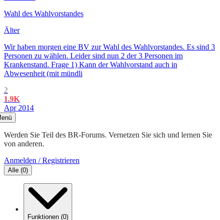
Wahl des Wahlvorstandes
Älter
Wir haben morgen eine BV zur Wahl des Wahlvorstandes. Es sind 3
Personen zu wählen. Leider sind nun 2 der 3 Personen im
Krankenstand. Frage 1) Kann der Wahlvorstand auch in
Abwesenheit (mit mündli
2
1.9K
Apr 2014
enü
Werden Sie Teil des BR-Forums. Vernetzen Sie sich und lernen Sie
von anderen.
Anmelden / Registrieren
Alle
(
0
)
Funktionen
(
0
)